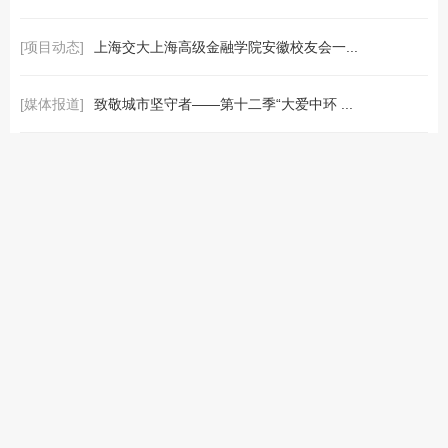
[项目动态]
上海交大上海高级金融学院安徽校友会一...
[媒体报道]
致敬城市坚守者——第十二季“大爱中环 ...