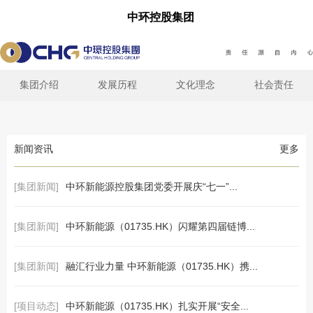
中环控股集团
集团介绍
发展历程
文化理念
社会责任
新闻资讯
更多
[集团新闻]
中环新能源控股集团党委开展庆“七一”...
[集团新闻]
中环新能源（01735.HK）闪耀第四届链博...
[集团新闻]
融汇行业力量 中环新能源（01735.HK）携...
[项目动态]
中环新能源（01735.HK）扎实开展“安全...