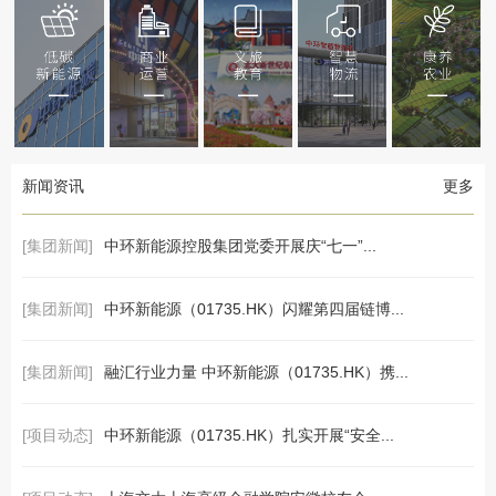
新闻资讯
更多
[集团新闻]
中环新能源控股集团党委开展庆“七一”...
[集团新闻]
中环新能源（01735.HK）闪耀第四届链博...
[集团新闻]
融汇行业力量 中环新能源（01735.HK）携...
[项目动态]
中环新能源（01735.HK）扎实开展“安全...