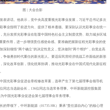
图 | 大会合影
发表讲话。他表示，党中央高度重视光彩事业发展，习近平总书记多次
彩事业指明了前进方向、提供了根本遵循。要深刻认识光彩事业在统一
，充分发挥光彩事业在彰显中国特色社会主义制度优势、助力城乡区域
的重要作用，进一步增强责任感使命感。要准确把握新征程光彩事业的使
加深刻领悟“两个确立”的决定性意义，坚决做到“两个维护”，自觉走高
，争做勇担时代重任的新光彩人。要适应民营经济统战工作面临的新形
，深化改革创新，强化统筹协调，推动光彩事业在中国式现代化新征程
。
中国光彩事业促进会章程修改草案，选举产生了第七届理事会领导机
2位同志当选副会长，136位同志当选常务理事。中环新能源控股集团
云当选为中国光彩事业促进会第七届理事会常务理事。
的带领下，中环新能源（01735.HK）秉承“责任源自内心”的核心理