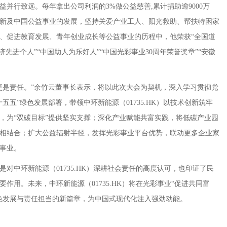
并行致远。每年拿出公司利润的3%做公益慈善,累计捐助逾9000万
新及中国公益事业的发展，坚持关爱产业工人、阳光救助、帮扶特困家
、促进教育发展、青年创业成长等公益事业的历程中，他荣获“全国道
济先进个人”“中国助人为乐好人”“中国光彩事业30周年荣誉奖章”“安徽
更是责任。”余竹云董事长表示，将以此次大会为契机，深入学习贯彻党
五五”绿色发展部署，带领中环新能源（01735.HK）以技术创新筑牢
，为“双碳目标”提供坚实支撑；深化产业赋能共富实践，将低碳产业园
相结合；扩大公益辐射半径，发挥光彩事业平台优势，联动更多企业家
事业。
对中环新能源（01735.HK）深耕社会责任的高度认可，也印证了民
作用。未来，中环新能源（01735.HK）将在光彩事业“促进共同富
色发展与责任担当的新篇章，为中国式现代化注入强劲动能。