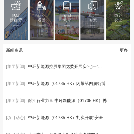
新闻资讯
更多
[集团新闻]
中环新能源控股集团党委开展庆“七一”...
[集团新闻]
中环新能源（01735.HK）闪耀第四届链博...
[集团新闻]
融汇行业力量 中环新能源（01735.HK）携...
[项目动态]
中环新能源（01735.HK）扎实开展“安全...